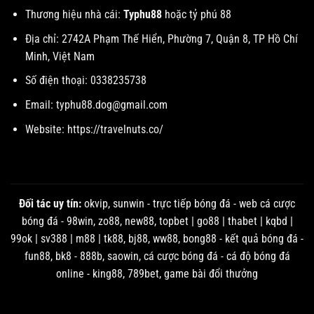
Thương hiệu nhà cái:
Typhu88
hoặc tỷ phú 88
Địa chỉ: 2742A Phạm Thế Hiển, Phường 7, Quận 8, TP Hồ Chí
Minh, Việt Nam
Số điện thoại: 0338235738
Email:
typhu88.dog@gmail.com
Website:
https://travelnuts.co/
Đối tác uy tín:
okvip
,
sunwin
-
trực tiếp bóng đá
-
web cá cược
bóng đá
-
98win
,
zo88
,
new88
,
topbet
|
go88
|
thabet
|
kqbd
|
99ok
|
sv388
|
m88
|
tk88
,
bj88
,
ww88
,
bong88
-
kết quả bóng đá
-
fun88
,
bk8
-
888b
,
saowin
,
cá cược bóng đá
-
cá độ bóng đá
online
-
king88
,
789bet
,
game bài đổi thưởng