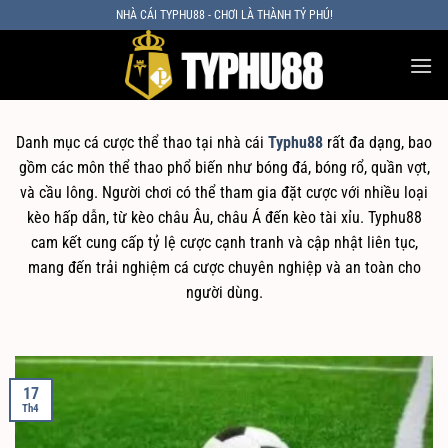
Chuyển
NHÀ CÁI TYPHU88 - CHƠI LÀ THÀNH TỶ PHÚ!
đến
nội
dung
Danh mục cá cược thể thao tại nhà cái
Typhu88
rất đa dạng, bao
gồm các môn thể thao phổ biến như bóng đá, bóng rổ, quần vợt,
và cầu lông. Người chơi có thể tham gia đặt cược với nhiều loại
kèo hấp dẫn, từ kèo châu Âu, châu Á đến kèo tài xỉu. Typhu88
cam kết cung cấp tỷ lệ cược cạnh tranh và cập nhật liên tục,
mang đến trải nghiệm cá cược chuyên nghiệp và an toàn cho
người dùng.
17
Th4