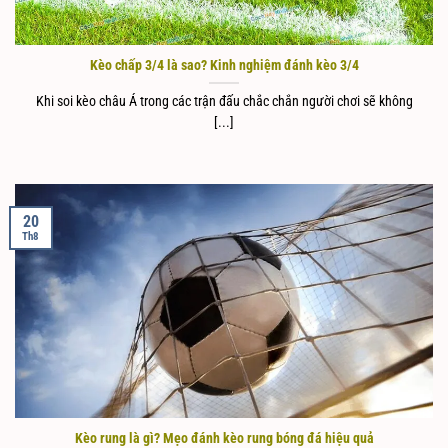
Kèo chấp 3/4 là sao? Kinh nghiệm đánh kèo 3/4
Khi soi kèo châu Á trong các trận đấu chắc chắn người chơi sẽ không
[...]
20
Th8
Kèo rung là gì? Mẹo đánh kèo rung bóng đá hiệu quả