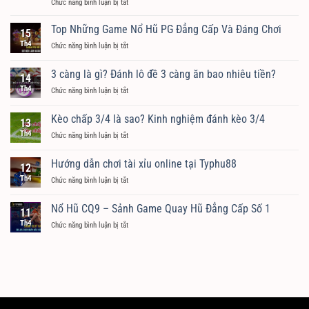
Chức năng bình luận bị tắt
ở
Kèo
Cái
Hướng
Bóng
Typhu88
dẫn
Đá
Top Những Game Nổ Hũ PG Đẳng Cấp Và Đáng Chơi
15
Cách
Tại
Th4
Chức năng bình luận bị tắt
ở
Chơi
Nhà
Top
Bầu
Cái
Những
3 càng là gì? Đánh lô đề 3 càng ăn bao nhiêu tiền?
Cua
Typhu88
14
Game
Online
Th4
Chức năng bình luận bị tắt
ở
Nổ
Tại
3
Hũ
Nhà
càng
PG
Kèo chấp 3/4 là sao? Kinh nghiệm đánh kèo 3/4
Cái
13
là
Đẳng
Typhu88
Th4
Chức năng bình luận bị tắt
ở
gì?
Cấp
Kèo
Đánh
Và
chấp
lô
Hướng dẫn chơi tài xỉu online tại Typhu88
Đáng
12
3/4
đề
Chơi
Th4
Chức năng bình luận bị tắt
ở
là
3
Hướng
sao?
càng
dẫn
Kinh
Nổ Hũ CQ9 – Sảnh Game Quay Hũ Đẳng Cấp Số 1
ăn
11
chơi
nghiệm
bao
Th4
Chức năng bình luận bị tắt
ở
tài
đánh
nhiêu
Nổ
xỉu
kèo
tiền?
Hũ
online
3/4
CQ9
tại
–
Typhu88
Sảnh
Game
Quay