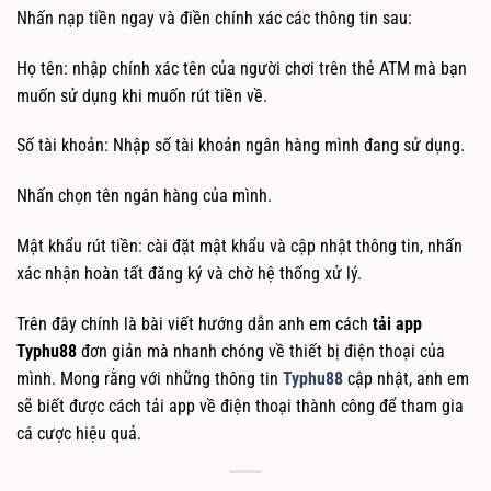
Nhấn nạp tiền ngay và điền chính xác các thông tin sau:
Họ tên: nhập chính xác tên của người chơi trên thẻ ATM mà bạn
muốn sử dụng khi muốn rút tiền về.
Số tài khoản: Nhập số tài khoản ngân hàng mình đang sử dụng.
Nhấn chọn tên ngân hàng của mình.
Mật khẩu rút tiền: cài đặt mật khẩu và cập nhật thông tin, nhấn
xác nhận hoàn tất đăng ký và chờ hệ thống xử lý.
Trên đây chính là bài viết hướng dẫn anh em cách
tải app
Typhu88
đơn giản mà nhanh chóng về thiết bị điện thoại của
mình. Mong rằng với những thông tin
Typhu88
cập nhật, anh em
sẽ biết được cách tải app về điện thoại thành công để tham gia
cá cược hiệu quả.