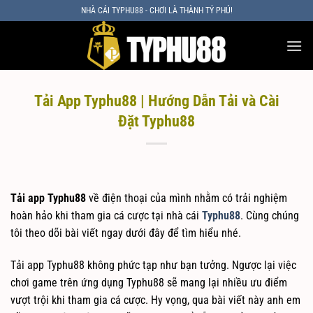
Chuyển
NHÀ CÁI TYPHU88 - CHƠI LÀ THÀNH TỶ PHÚ!
đến
nội
dung
Tải App Typhu88 | Hướng Dẫn Tải và Cài
Đặt Typhu88
Tải app Typhu88
về điện thoại của mình nhằm có trải nghiệm
hoàn hảo khi tham gia cá cược tại nhà cái
Typhu88
. Cùng chúng
tôi theo dõi bài viết ngay dưới đây để tìm hiểu nhé.
Tải app Typhu88 không phức tạp như bạn tưởng. Ngược lại việc
chơi game trên ứng dụng Typhu88 sẽ mang lại nhiều ưu điểm
vượt trội khi tham gia cá cược. Hy vọng, qua bài viết này anh em