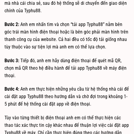
mà nhà cái chia sẻ, sau đó hệ thống sẽ di chuyển đến giao diện
chính của Typhu88.
Bước 2:
Anh em nhấn tìm và chọn “tải app Typhu88” nằm bên
góc trái màn hình điện thoại hoặc là bên góc phải màn hình trên
thanh công cụ của website. Cả hai đều có tốc độ tải giống nhau
tùy thuộc vào sự tiện lợi mà anh em có thể lựa chọn.
Bước 3:
Tiếp đó, anh em hãy dùng điện thoại để quét mã QR,
chọn mã QR theo hệ điều hành để tải app Typhu88 về máy điện
thoại.
Bước 4:
Anh em thực hiện những yêu cầu từ hệ thống nhà cái để
cài đặt app Typhu88 theo hướng dẫn và chờ đợi trong khoảng 1-
5 phút để hệ thống cài đặt app về điện thoại.
Tùy vào từng thiết bị điện thoại anh em có thể thực hiện các
thao tác xác thực tin cậy khác nhau để thuận lợi việc cài đặt app
Typhu88 về máy. Chỉ cần thực hiện đúng theo các hướng dẫn