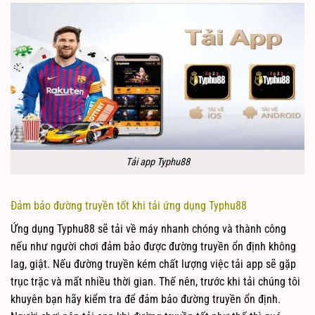
Tải app Typhu88
Đảm bảo đường truyền tốt khi tải ứng dụng Typhu88
Ứng dụng Typhu88 sẽ tải về máy nhanh chóng và thành công
nếu như người chơi đảm bảo được đường truyền ổn định không
lag, giật. Nếu đường truyền kém chất lượng việc tải app sẽ gặp
trục trặc và mất nhiều thời gian. Thế nên, trước khi tải chúng tôi
khuyên bạn hãy kiểm tra để đảm bảo đường truyền ổn định.