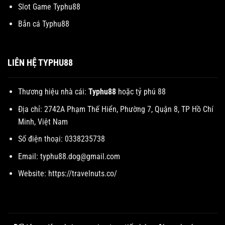
Slot Game Typhu88
Bắn cá Typhu88
LIÊN HỆ TYPHU88
Thương hiệu nhà cái:
Typhu88
hoặc tỷ phú 88
Địa chỉ: 2742A Phạm Thế Hiển, Phường 7, Quận 8, TP Hồ Chí
Minh, Việt Nam
Số điện thoại: 0338235738
Email:
typhu88.dog@gmail.com
Website:
https://travelnuts.co/