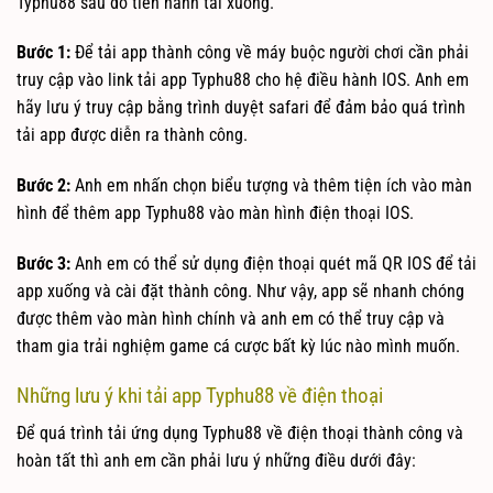
Typhu88 sau đó tiến hành tải xuống.
Bước 1:
Để tải app thành công về máy buộc người chơi cần phải
truy cập vào link tải app Typhu88 cho hệ điều hành IOS. Anh em
hãy lưu ý truy cập bằng trình duyệt safari để đảm bảo quá trình
tải app được diễn ra thành công.
Bước 2:
Anh em nhấn chọn biểu tượng và thêm tiện ích vào màn
hình để thêm app Typhu88 vào màn hình điện thoại IOS.
Bước 3:
Anh em có thể sử dụng điện thoại quét mã QR IOS để tải
app xuống và cài đặt thành công. Như vậy, app sẽ nhanh chóng
được thêm vào màn hình chính và anh em có thể truy cập và
tham gia trải nghiệm game cá cược bất kỳ lúc nào mình muốn.
Những lưu ý khi tải app Typhu88 về điện thoại
Để quá trình tải ứng dụng Typhu88 về điện thoại thành công và
hoàn tất thì anh em cần phải lưu ý những điều dưới đây: