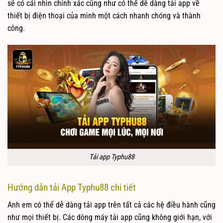
sẽ có cái nhìn chính xác cũng như có thể dễ dàng tải app về
thiết bị điện thoại của mình một cách nhanh chóng và thành
công.
Tải app Typhu88
Hướng dẫn tải App Typhu88 chi tiết
Anh em có thể dễ dàng tải app trên tất cả các hệ điều hành cũng
như mọi thiết bị. Các dòng máy tải app cũng không giới hạn, với