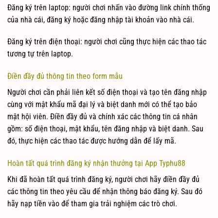
Đăng ký trên laptop: người chơi nhấn vào đường link chính thống
của nhà cái, đăng ký hoặc đăng nhập tài khoản vào nhà cái.
Đăng ký trên điện thoại: người chơi cũng thực hiện các thao tác
tương tự trên laptop.
Điền đầy đủ thông tin theo form mẫu
Người chơi cần phải liên kết số điện thoại và tạo tên đăng nhập
cùng với mật khẩu mã đại lý và biệt danh mới có thể tạo bảo
mật hội viên. Điền đầy đủ và chính xác các thông tin cá nhân
gồm: số điện thoại, mật khẩu, tên đăng nhập và biệt danh. Sau
đó, thực hiện các thao tác được hướng dẫn để lấy mã.
Hoàn tất quá trình đăng ký nhận thưởng tại App Typhu88
Khi đã hoàn tất quá trình đăng ký, người chơi hãy điền đầy đủ
các thông tin theo yêu cầu để nhận thông báo đăng ký. Sau đó
hãy nạp tiền vào để tham gia trải nghiệm các trò chơi.