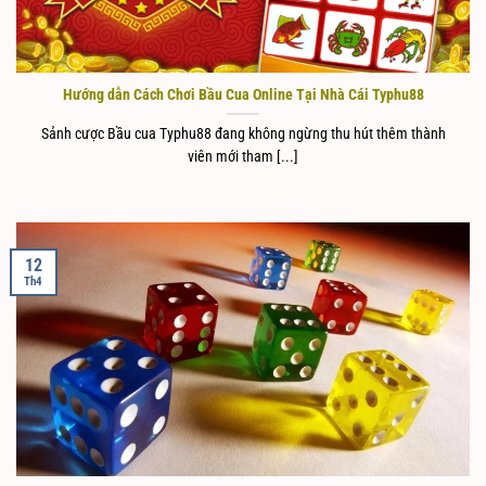
Hướng dẫn Cách Chơi Bầu Cua Online Tại Nhà Cái Typhu88
Sảnh cược Bầu cua Typhu88 đang không ngừng thu hút thêm thành
viên mới tham [...]
12
Th4