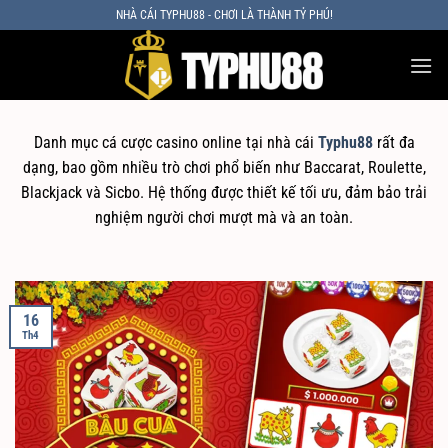
Chuyển
NHÀ CÁI TYPHU88 - CHƠI LÀ THÀNH TỶ PHÚ!
đến
nội
dung
Danh mục cá cược casino online tại nhà cái
Typhu88
rất đa
dạng, bao gồm nhiều trò chơi phổ biến như Baccarat, Roulette,
Blackjack và Sicbo. Hệ thống được thiết kế tối ưu, đảm bảo trải
nghiệm người chơi mượt mà và an toàn.
16
Th4