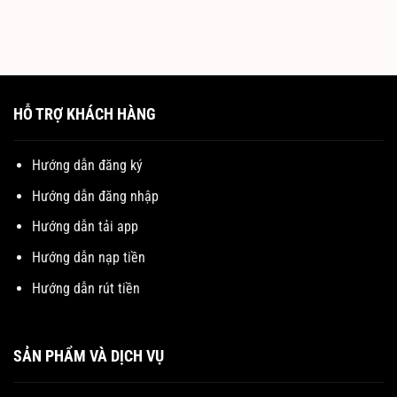
xỉu
kèo
tiền?
Hũ
online
3/4
CQ9
tại
–
Typhu88
Sảnh
Game
Quay
Hũ
HỖ TRỢ KHÁCH HÀNG
Đẳng
Cấp
Số
Hướng dẫn đăng ký
1
Hướng dẫn đăng nhập
Hướng dẫn tải app
Hướng dẫn nạp tiền
Hướng dẫn rút tiền
SẢN PHẨM VÀ DỊCH VỤ