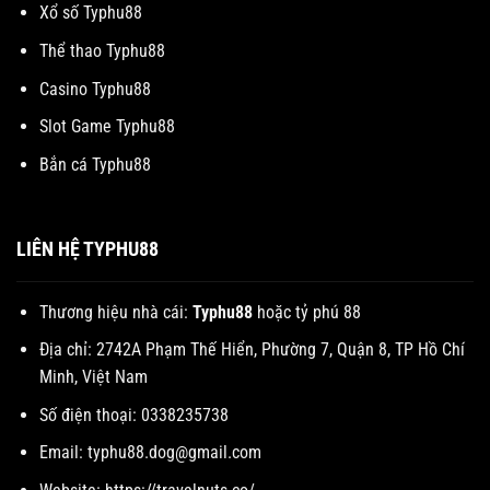
Xổ số Typhu88
Thể thao Typhu88
Casino Typhu88
Slot Game Typhu88
Bắn cá Typhu88
LIÊN HỆ TYPHU88
Thương hiệu nhà cái:
Typhu88
hoặc tỷ phú 88
Địa chỉ: 2742A Phạm Thế Hiển, Phường 7, Quận 8, TP Hồ Chí
Minh, Việt Nam
Số điện thoại: 0338235738
Email:
typhu88.dog@gmail.com