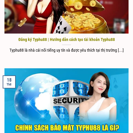
Đăng ký Typhu88 | Hướng dẫn cách tạo tài khoản Typhu88
Typhu88 là nhà cái nổi tiếng uy tín và được yêu thích tại thị trường [...]
18
Th8