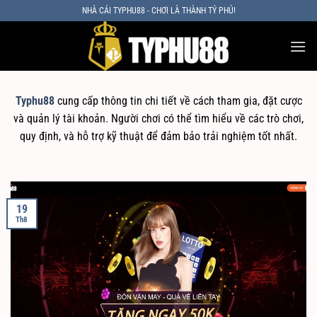
Chuyển
NHÀ CÁI TYPHU88 - CHƠI LÀ THÀNH TỶ PHÚ!
đến
nội
dung
Typhu88
cung cấp thông tin chi tiết về cách tham gia, đặt cược
và quản lý tài khoản. Người chơi có thể tìm hiểu về các trò chơi,
quy định, và hỗ trợ kỹ thuật để đảm bảo trải nghiệm tốt nhất.
19
Th8