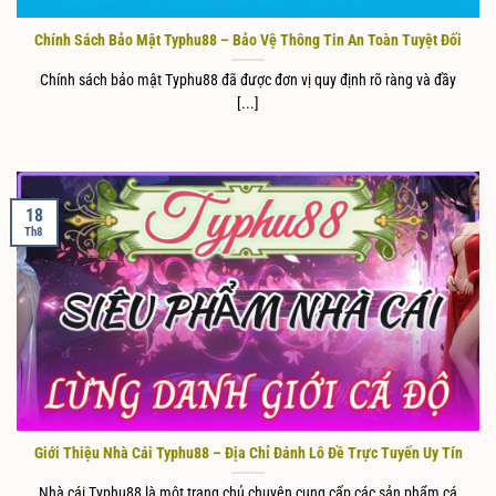
Chính Sách Bảo Mật Typhu88 – Bảo Vệ Thông Tin An Toàn Tuyệt Đối
Chính sách bảo mật Typhu88 đã được đơn vị quy định rõ ràng và đầy
[...]
18
Th8
Giới Thiệu Nhà Cái Typhu88 – Địa Chỉ Đánh Lô Đề Trực Tuyến Uy Tín
Nhà cái Typhu88 là một trang chủ chuyên cung cấp các sản phẩm cá