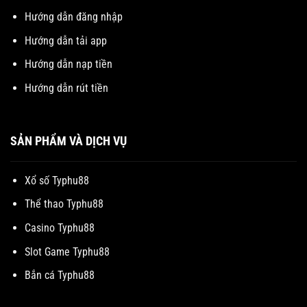
Hướng dẫn đăng nhập
Hướng dẫn tải app
Hướng dẫn nạp tiền
Hướng dẫn rút tiền
SẢN PHẨM VÀ DỊCH VỤ
Xổ số Typhu88
Thể thao Typhu88
Casino Typhu88
Slot Game Typhu88
Bắn cá Typhu88