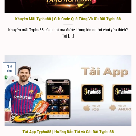
Khuyến Mãi Typhu88 | Gift Code Quà Tặng Và Ưu Đãi Typhu88
Khuyến mãi Typhu88 có gì hot mà được lượng lớn người chơi yêu thích?
Tại [...]
19
Th8
Tải App Typhu88 | Hướng Dẫn Tải và Cài Đặt Typhu88